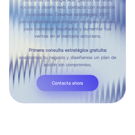
sociales o diseño web, contacta con nuestros
especialistas. Creamos estrategias 360°
personalizadas que integran múltiples canales
para maximizar resultados y aumentar tus
ventas en el mercado asturiano.
Primera consulta estratégica gratuita:
analizamos tu negocio y diseñamos un plan de
acción sin compromiso.
Contacta ahora