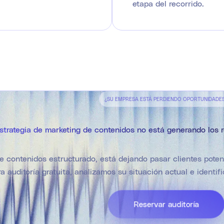
etapa del recorrido.
¿SU EMPRESA ESTÁ PERDIENDO OPORTUNIDADE
strategia de marketing de contenidos no está generando los
de contenidos estructurado, está dejando pasar clientes poten
a auditoría gratuita, analizamos su situación actual e identi
Reservar auditoría