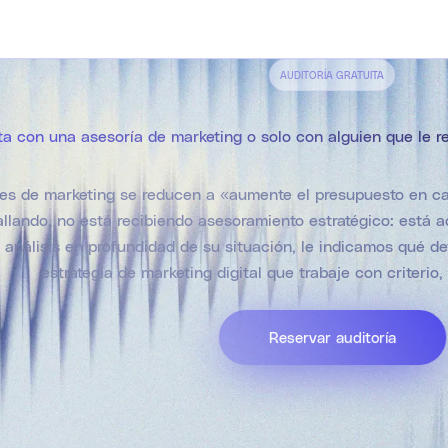
AUDITORÍA GRATUITA
a con una asesoría de marketing o solo con alguien que le r
nes de marketing se reducen a «aumente el presupuesto en cam
allando, no está recibiendo asesoramiento estratégico: está a
 análisis en profundidad de su situación, le indicamos qué 
estrategia de marketing digital que trabaje con criterio,
Reservar auditoría