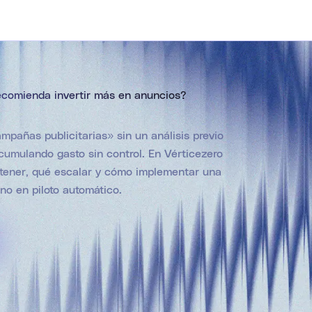
ecomienda invertir más en anuncios?
pañas publicitarias» sin un análisis previo
cumulando gasto sin control. En Vérticezero
detener, qué escalar y cómo implementar una
 no en piloto automático.