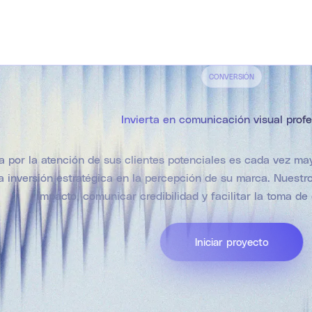
CONVERSIÓN
Invierta en comunicación visual profe
 por la atención de sus clientes potenciales es cada vez mayo
a inversión estratégica en la percepción de su marca. Nuest
impacto, comunicar credibilidad y facilitar la toma d
Iniciar proyecto