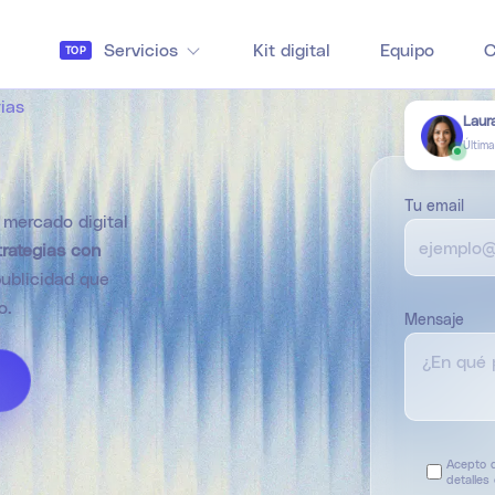
Servicios
Kit digital
Equipo
C
TOP
ias
Laur
Últim
Tu email
 mercado digital
rategias con
ublicidad que
o.
Mensaje
Acepto q
detalles