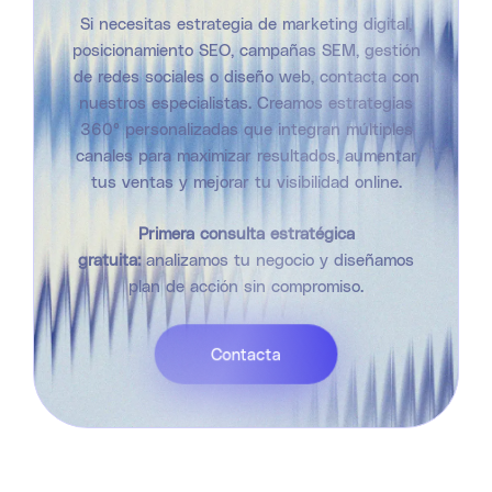
Si necesitas estrategia de marketing digital,
posicionamiento SEO, campañas SEM, gestión
de redes sociales o diseño web, contacta con
nuestros especialistas. Creamos estrategias
360° personalizadas que integran múltiples
canales para maximizar resultados, aumentar
tus ventas y mejorar tu visibilidad online.
Primera consulta estratégica
gratuita:
analizamos tu negocio y diseñamos
plan de acción sin compromiso.
Contacta