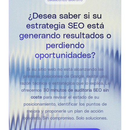
DIAGNÓSTICO GRATUITO
¿Desea saber si su
estrategia SEO está
generando resultados o
perdiendo
oportunidades?
Si su sitio web no está alcanzando las
primeras posiciones de Google, existe una
razón técnica o estratégica que lo explica. Le
ofrecemos
30 minutos de auditoría SEO sin
coste
para revisar el estado de su
posicionamiento, identificar los puntos de
mejora y proponerle un plan de acción
concreto. Sin compromiso. Solo soluciones.