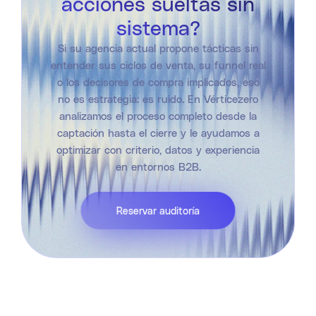
acciones sueltas sin
sistema?
Si su agencia actual propone tácticas sin
entender sus ciclos de venta, su funnel real
o los decisores de compra implicados, eso
no es estrategia: es ruido. En Vérticezero
analizamos el proceso completo desde la
captación hasta el cierre y le ayudamos a
optimizar con criterio, datos y experiencia
en entornos B2B.
Reservar auditoría